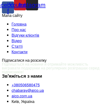
acebook-
Youtube
Instagram
f
Мапа сайту
Головна
Про нас
Відгуки клієнтів
Відео
Статті
Контакти
Підписатися на розсилку
Підпишіться на новини й отримайте можливість
вигравати подарунки на регулярних розіграшах серед
підписників
!
Зв'яжіться з нами
+380506580475
chabaray@aico.ua
aico.com.ua
Київ, Україна