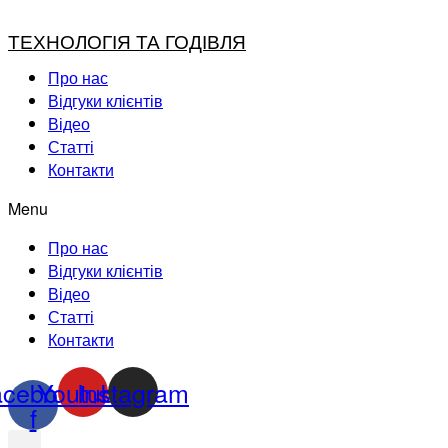
ТЕХНОЛОГІЯ ТА ГОДІВЛЯ
Про нас
Відгуки клієнтів
Відео
Статті
Контакти
Menu
Про нас
Відгуки клієнтів
Відео
Статті
Контакти
acebook-
Youtube
Instagram
f