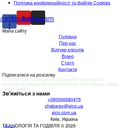
Політика конфіденційності та файлів Cookies
acebook-
Youtube
Instagram
f
Мапа сайту
Головна
Про нас
Відгуки клієнтів
Відео
Статті
Контакти
Підписатися на розсилку
Підпишіться на новини й отримайте можливість
вигравати подарунки на регулярних розіграшах серед
підписників
!
Зв'яжіться з нами
+380506580475
chabaray@aico.ua
aico.com.ua
Київ, Україна
ТЕХНОЛОГІЯ ТА ГОДІВЛЯ © 2025
Viber