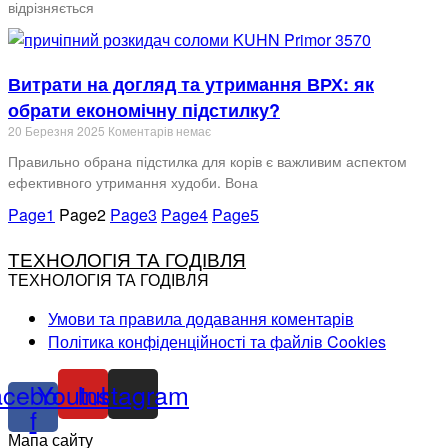
відрізняється
Витрати на догляд та утримання ВРХ: як
обрати економічну підстилку?
20 Березня 2025
Коментарів немає
Правильно обрана підстилка для корів є важливим аспектом
ефективного утримання худоби. Вона
Page
1
Page
2
Page
3
Page
4
Page
5
ТЕХНОЛОГІЯ ТА ГОДІВЛЯ
ТЕХНОЛОГІЯ ТА ГОДІВЛЯ
Умови та правила додавання коментарів
Політика конфіденційності та файлів Cookies
acebook-
Youtube
Instagram
f
Мапа сайту