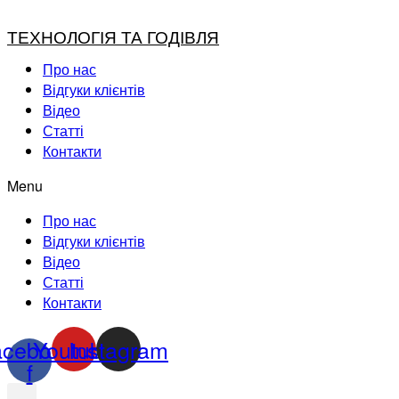
ТЕХНОЛОГІЯ ТА ГОДІВЛЯ
Про нас
Відгуки клієнтів
Відео
Статті
Контакти
Menu
Про нас
Відгуки клієнтів
Відео
Статті
Контакти
acebook-
Youtube
Instagram
f