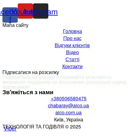
acebook-
Youtube
Instagram
f
Мапа сайту
Головна
Про нас
Відгуки клієнтів
Відео
Статті
Контакти
Підписатися на розсилку
Підпишіться на новини й отримайте можливість
вигравати подарунки на регулярних розіграшах серед
підписників
!
Зв'яжіться з нами
+380506580475
chabaray@aico.ua
aico.com.ua
Київ, Україна
ТЕХНОЛОГІЯ ТА ГОДІВЛЯ © 2025
Viber