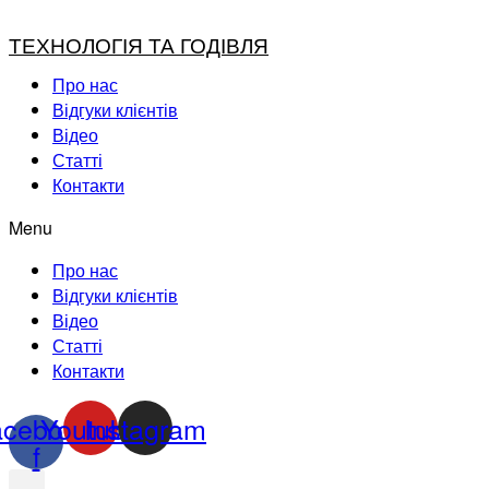
ТЕХНОЛОГІЯ ТА ГОДІВЛЯ
Про нас
Відгуки клієнтів
Відео
Статті
Контакти
Menu
Про нас
Відгуки клієнтів
Відео
Статті
Контакти
acebook-
Youtube
Instagram
f