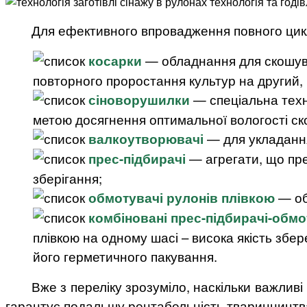
Для ефективного впровадження повного циклу
косарки
— обладнання для скошуван
повторного проростання культур на другий, 
сіноворушилки
— спеціальна техн
метою досягнення оптимальної вологості скош
валкоутворювачі
— для укладання
прес-підбирачі
— агрегати, що пре
зберігання;
обмотувачі рулонів плівкою
— об
комбіновані прес-підбирачі-обмо
плівкою на одному шасі – висока якість збе
його герметичного пакування.
Вже з переліку зрозуміло, наскільки важливі
гарантує подальшу рентабельність тваринництв