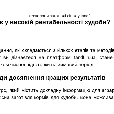
ає у високій рентабельності худоби?
ння, які складаються з кількох етапів та метод
у ви дізнаєтеся на платформі tandf.in.ua, ста
м якісної підготовки на зимовий період.
оди досягнення кращих результатів
урс, який містить докладну інформацію для аграр
сна заготівля кормів для худоби. Вона можлива 