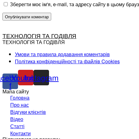
Зберегти моє ім'я, e-mail, та адресу сайту в цьому бра
ТЕХНОЛОГІЯ ТА ГОДІВЛЯ
ТЕХНОЛОГІЯ ТА ГОДІВЛЯ
Умови та правила додавання коментарів
Політика конфіденційності та файлів Cookies
acebook-
Youtube
Instagram
f
Мапа сайту
Головна
Про нас
Відгуки клієнтів
Відео
Статті
Контакти