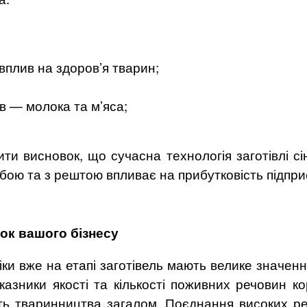
вплив на здоров’я тварин;
в — молока та м’яса;
 висновок, що сучасна технологія заготівлі сі
бою та з рештою впливає на прибутковість підпри
ток вашого бізнесу
іки вже на етапі заготівель мають велике значен
показники якості та кількості поживних речовин 
ть тваринництва загалом. Поєднання високих рез