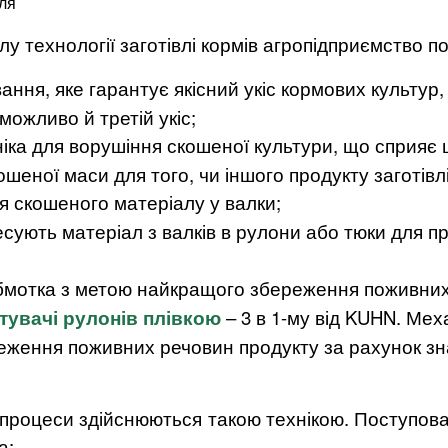
 технології заготівлі кормів агропідприємство по
ня, яке гарантує якісний укіс кормових культур,
можливо й третій укіс;
іка для ворушіння скошеної культури, що сприяє
еної маси для того, чи іншого продукту заготівлі
 скошеного матеріалу у валки;
сують матеріал з валків в рулони або тюки для 
мотка з метою найкращого збереження поживних 
тувачі рулонів плівкою
– 3 в 1-му від KUHN. Ме
реження поживних речовин продукту за рахунок зн
 процеси здійснюються такою технікою. Поступова
а: