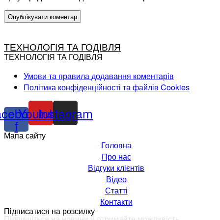
ТЕХНОЛОГІЯ ТА ГОДІВЛЯ
ТЕХНОЛОГІЯ ТА ГОДІВЛЯ
Умови та правила додавання коментарів
Політика конфіденційності та файлів Cookies
acebook-
Youtube
Instagram
f
Мапа сайту
Головна
Про нас
Відгуки клієнтів
Відео
Статті
Контакти
Підписатися на розсилку
Підпишіться на новини й отримайте можливість