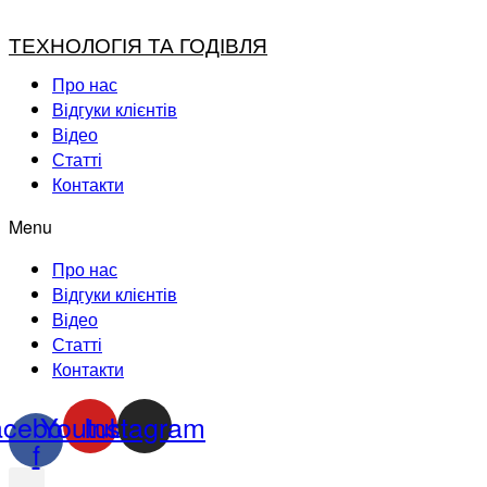
ТЕХНОЛОГІЯ ТА ГОДІВЛЯ
Про нас
Відгуки клієнтів
Відео
Статті
Контакти
Menu
Про нас
Відгуки клієнтів
Відео
Статті
Контакти
acebook-
Youtube
Instagram
f