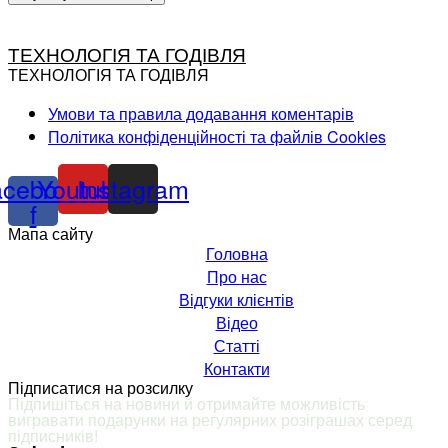
ТЕХНОЛОГІЯ ТА ГОДІВЛЯ
ТЕХНОЛОГІЯ ТА ГОДІВЛЯ
Умови та правила додавання коментарів
Політика конфіденційності та файлів Cookies
acebook-
Youtube
Instagram
f
Мапа сайту
Головна
Про нас
Відгуки клієнтів
Відео
Статті
Контакти
Підписатися на розсилку
Підпишіться на новини й отримайте можливість
вигравати подарунки на регулярних розіграшах серед
підписників
!