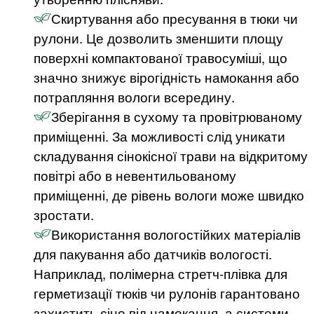
Скиртування або пресування в тюки чи
рулони. Це дозволить зменшити площу
поверхні компактованої травосуміші, що
значно знижує вірогідність намокання або
потрапляння вологи всередину.
Зберігання в сухому та провітрюваному
приміщенні. За можливості слід уникати
складування сінокісної трави на відкритому
повітрі або в невентильованому
приміщенні, де рівень вологи може швидко
зростати.
Використання вологостійких матеріалів
для пакування або датчиків вологості.
Наприклад, полімерна стретч-плівка для
герметизації тюків чи рулонів гарантовано
захистить сіно від намокання, а системи