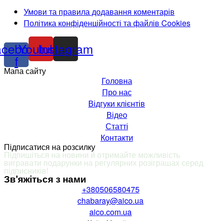
Умови та правила додавання коментарів
Політика конфіденційності та файлів Cookies
acebook-
Youtube
Instagram
f
Мапа сайту
Головна
Про нас
Відгуки клієнтів
Відео
Статті
Контакти
Підписатися на розсилку
Підпишіться на новини й отримайте можливість
вигравати подарунки на регулярних розіграшах серед
підписників
!
Зв'яжіться з нами
+380506580475
chabaray@aico.ua
aico.com.ua