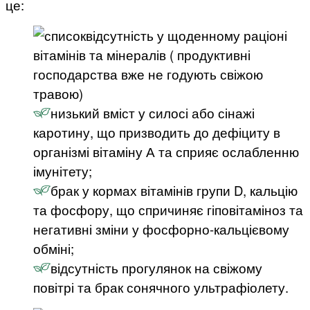
це:
відсутність у щоденному раціоні
вітамінів та мінералів ( продуктивні
господарства вже не годують свіжою
травою)
низький вміст у силосі або сінажі
каротину, що призводить до дефіциту в
організмі вітаміну А та сприяє ослабленню
імунітету;
брак у кормах вітамінів групи D, кальцію
та фосфору, що спричиняє гіповітаміноз та
негативні зміни у фосфорно-кальцієвому
обміні;
відсутність прогулянок на свіжому
повітрі та брак сонячного ультрафіолету.