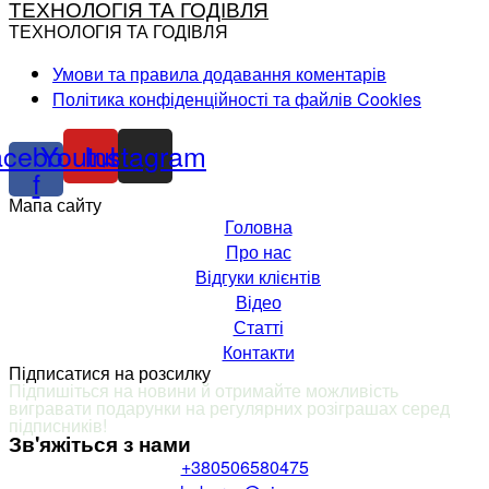
ТЕХНОЛОГІЯ ТА ГОДІВЛЯ
ТЕХНОЛОГІЯ ТА ГОДІВЛЯ
Умови та правила додавання коментарів
Політика конфіденційності та файлів Cookies
acebook-
Youtube
Instagram
f
Мапа сайту
Головна
Про нас
Відгуки клієнтів
Відео
Статті
Контакти
Підписатися на розсилку
Підпишіться на новини й отримайте можливість
вигравати подарунки на регулярних розіграшах серед
підписників
!
Зв'яжіться з нами
+380506580475