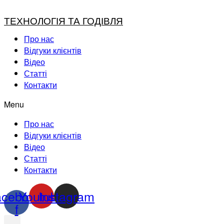
ТЕХНОЛОГІЯ ТА ГОДІВЛЯ
Про нас
Відгуки клієнтів
Відео
Статті
Контакти
Menu
Про нас
Відгуки клієнтів
Відео
Статті
Контакти
acebook-
Youtube
Instagram
f