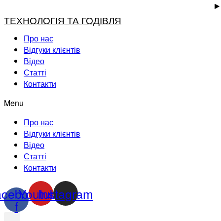
ТЕХНОЛОГІЯ ТА ГОДІВЛЯ
Про нас
Відгуки клієнтів
Відео
Статті
Контакти
Menu
Про нас
Відгуки клієнтів
Відео
Статті
Контакти
acebook-
Youtube
Instagram
f