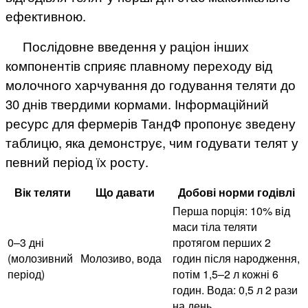
ефективною.
Послідовне введення у раціон інших
компонентів сприяє плавному переходу від
молочного харчування до годування теляти до
30 днів твердими кормами. Інформаційний
ресурс для фермерів ТандФ пропонує зведену
таблицю, яка демонструє, чим годувати телят у
певний період їх росту.
Вік теляти
Що давати
Добові норми годівлі
Перша порція: 10% від
маси тіла теляти
0–3 дні
протягом перших 2
(молозивний
Молозиво, вода
годин після народження,
період)
потім 1,5–2 л кожні 6
годин. Вода: 0,5 л 2 рази
на день