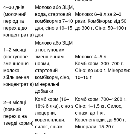
4–30 днів
Молоко або ЗЦМ,
(молочний
вода, стартовий
Молоко: 6–8 л за 2–3
період та
комбікорм з 7–10
рази. Комбікорм: від 50
перехід до
дня, сіно з 10–15
до 300 г. Сіно: 50–100 г
концентратів)
дня
Молоко або ЗЦМ
1–2 місяці
з поступовим
(поступове
зменшенням
Молоко: 4–5 л.
зменшення
норми,
Комбікорм: 300–700 г.
молока,
стартовий
Сіно: до 500 г. Мінерали:
збільшення
комбікорм, сіно,
10–15 г
концентратів)
мінеральні
добавки
Комбікорм (16–
Комбікорм: 700–1200 г.
2–4 місяці
18% білка), сіно з
Сіно: 1–1,5 кг. Силос,
(повний
люцерни,
сінаж: до 1 кг.
перехід на
коренеплоди,
Коренеплоди: до 500 г.
тверді корми)
силос, сінаж
Мінерали: 15-20 г