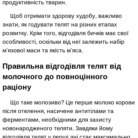
продуктивність тварин.
Щоб отримати здорову худобу, важливо
знати, як годувати телят на різних етапах
розвитку. Крім того, відгодівля бичків має свої
особливості, оскільки від неї залежить набір
м’язової маси та якість м’яса.
Правильна відгодівля телят від
молочного до повноцінного
раціону
Що таке молозиво? Це перше молоко корови
після отелення, насичене антитілами та
ферментами, необхідними для захисту
новонародженого теляти. Завдяки йому
відгодівля телят у перші дні стає максимально