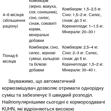
Комбікорм
(зерно, макуха,
Комбікорм: 1,5–2,5 кг.
соя, соняшник),
4–6 місяців
Сіно: 1,5–2 кг. Силос,
сіно, силос,
(збільшення
сінаж: до 3 кг.
сінаж, соковиті
раціону)
Коренеплоди: 1–1,5 кг.
корми,
Мінерали: 20–30 г
мінеральні
добавки
Комбікорм, сіно,
Комбікорм: 2,5–4 кг.
силос, зернові
Сіно: 2–3 кг. Силос,
Понад 6
суміші, кальцієві
сінаж: до 5 кг.
місяців
та білкові
Коренеплоди: 1,5–2 кг.
добавки
Мінерали: 30–40 г.
Зауважимо, що автоматичний
кормозмішувач дозволяє отримати однорідну
суміш та забезпечує її швидкий розподіл.
Найпопулярнішими сьогодні є кормороздавачі
KUHN, які відрізняються високою