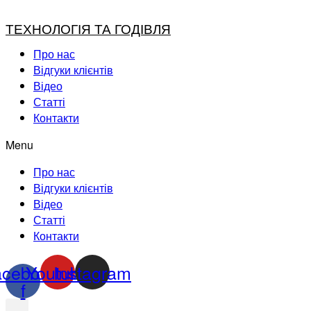
ТЕХНОЛОГІЯ ТА ГОДІВЛЯ
Про нас
Відгуки клієнтів
Відео
Статті
Контакти
Menu
Про нас
Відгуки клієнтів
Відео
Статті
Контакти
acebook-
Youtube
Instagram
f