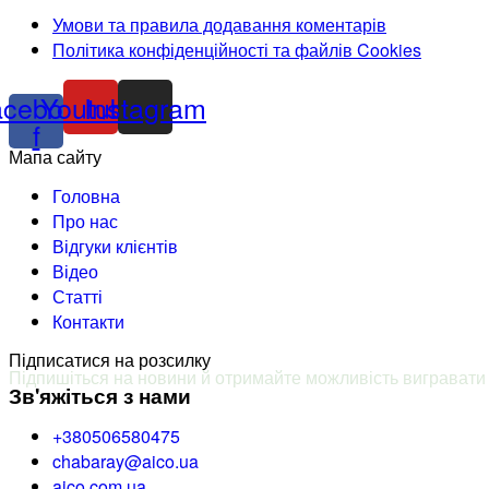
Умови та правила додавання коментарів
Політика конфіденційності та файлів Cookies
acebook-
Youtube
Instagram
f
Мапа сайту
Головна
Про нас
Відгуки клієнтів
Відео
Статті
Контакти
Підписатися на розсилку
Підпишіться на новини й отримайте можливість вигравати 
Зв'яжіться з нами
+380506580475
chabaray@aico.ua
aico.com.ua