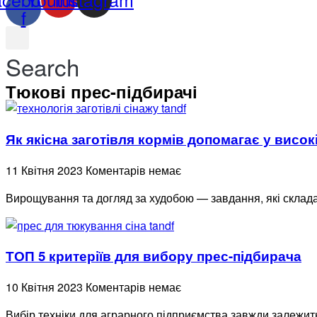
f
Search
Тюкові прес-підбирачі
Як якісна заготівля кормів допомагає у висо
11 Квітня 2023
Коментарів немає
Вирощування та догляд за худобою — завдання, які складаю
ТОП 5 критеріїв для вибору прес-підбирача
10 Квітня 2023
Коментарів немає
Вибір техніки для аграрного підприємства завжди залежить