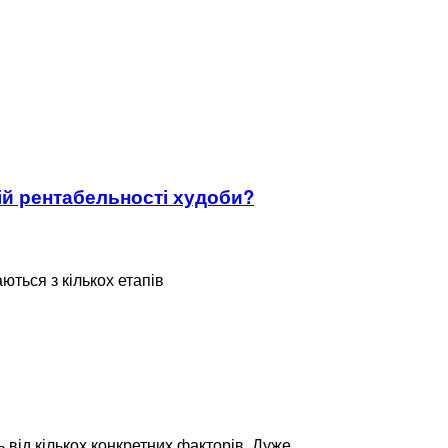
кій рентабельності худоби?
ться з кількох етапів
 від кількох конкретних факторів. Дуже