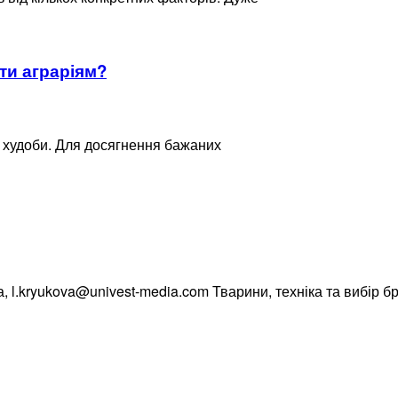
ти аграріям?
 худоби. Для досягнення бажаних
, l.kryukova@univest-media.com Тварини, техніка та вибір б